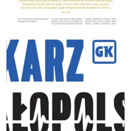
Wywiad z Dr n. med. Ewą Sadowską / Porozmawiajmy o
zdrowiu
Media o nas