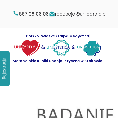
667 08 08 08
recepcja@unicardia.pl
Polsko-Włoska Grupa Medyczna
&
&
Rejestracja
Rejestracja
Małopolskie Kliniki Specjalistyczne w Krakowie