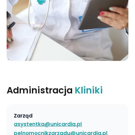
Administracja
Kliniki
Zarząd
asystentka​@unicardia.pl
pelnomocnikzarzadu​@unicardia.pl