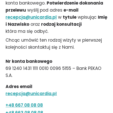
konta bankowego.
Potwierdzenie dokonania
przelewu
wyślij pod adres
e-mail
recepcja@unicardia.pl
w
tytule
wpisując
Imię
i Nazwisko
oraz
rodzaj konsultacji
która ma się odbyć.
Chcąc umówić ten rodzaj wizyty w pierwszej
kolejności skontaktuj się z Nami.
Nr konta bankowego
69 1240 1431 1111 0010 0096 5155 – Bank PEKAO
S.A.
Adres email
recepcja@unicardia.pl
+48 667 08 08 08
+48 663 08 08 08