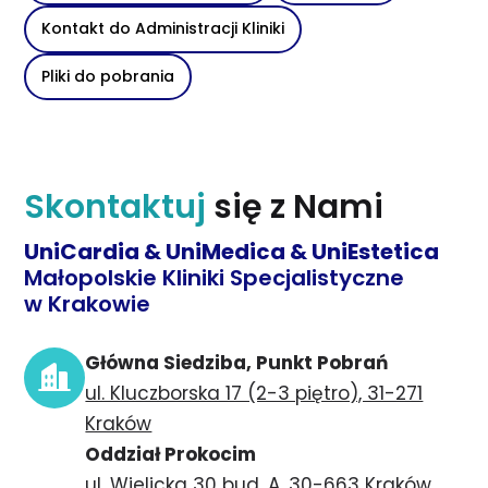
Kontakt do Administracji Kliniki
Pliki do pobrania
Skontaktuj
się z Nami
UniCardia & UniMedica & UniEstetica
Małopolskie Kliniki Specjalistyczne
w Krakowie
Główna Siedziba, Punkt Pobrań
ul. Kluczborska 17 (2-3 piętro), 31-271
Kraków
Oddział Prokocim
ul. Wielicka 30 bud. A, 30-663 Kraków