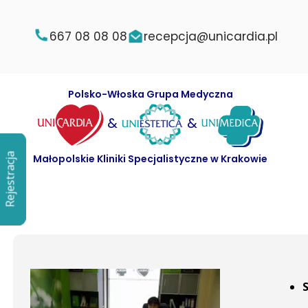
667 08 08 08
recepcja@unicardia.pl
Polsko-Włoska Grupa Medyczna
&
&
Rejestracja
Rejestracja
Małopolskie Kliniki Specjalistyczne w Krakowie