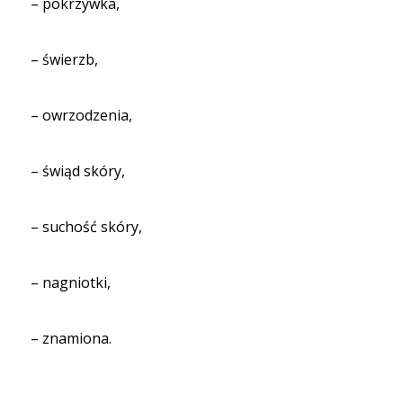
– pokrzywka,
– świerzb,
– owrzodzenia,
– świąd skóry,
– suchość skóry,
– nagniotki,
– znamiona.