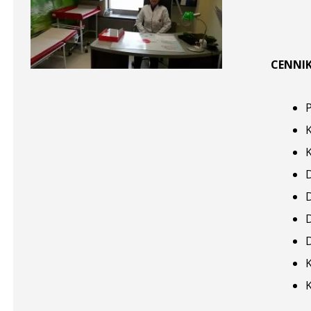
CENNIK
P
K
K
K