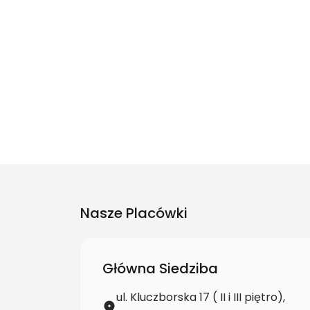
Nasze Placówki
Główna Siedziba
ul. Kluczborska 17 ( II i III piętro),