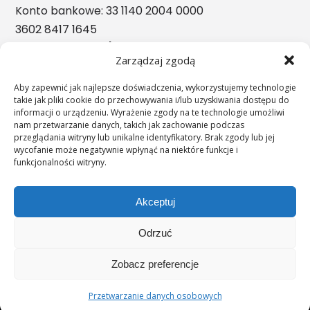
Konto bankowe: 33 1140 2004 0000
3602 8417 1645
Nasze nagrody
Zarządzaj zgodą
Aby zapewnić jak najlepsze doświadczenia, wykorzystujemy technologie
takie jak pliki cookie do przechowywania i/lub uzyskiwania dostępu do
informacji o urządzeniu. Wyrażenie zgody na te technologie umożliwi
nam przetwarzanie danych, takich jak zachowanie podczas
przeglądania witryny lub unikalne identyfikatory. Brak zgody lub jej
wycofanie może negatywnie wpłynąć na niektóre funkcje i
funkcjonalności witryny.
Akceptuj
Odrzuć
";s:11:"c_on_mobile";s:0:"";
Zobacz preferencje
Przetwarzanie danych osobowych
© 2026 UNIMEDICA.PL