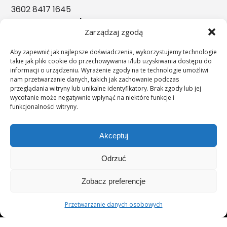
3602 8417 1645
Nasze nagrody
Zarządzaj zgodą
Aby zapewnić jak najlepsze doświadczenia, wykorzystujemy technologie
takie jak pliki cookie do przechowywania i/lub uzyskiwania dostępu do
informacji o urządzeniu. Wyrażenie zgody na te technologie umożliwi
nam przetwarzanie danych, takich jak zachowanie podczas
przeglądania witryny lub unikalne identyfikatory. Brak zgody lub jej
wycofanie może negatywnie wpłynąć na niektóre funkcje i
funkcjonalności witryny.
Akceptuj
Odrzuć
";s:11:"c_on_mobile";s:0:"";
Zobacz preferencje
Przetwarzanie danych osobowych
© 2026 UNIMEDICA.PL
Przetwarzanie danych osobowych