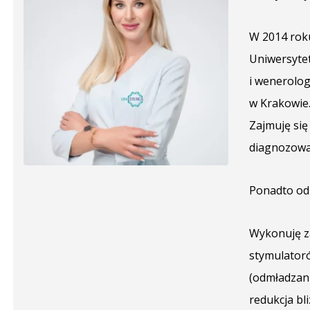
W 2014 roku
Uniwersytet
i wenerolog
w Krakowie
Zajmuję się
diagnozowa
Ponadto od 
Wykonuję za
stymulatoró
(odmładzan
redukcja bl