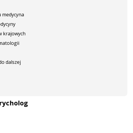
ku medycyna
edycyny
 w krajowych
matologii
do dalszej
trycholog