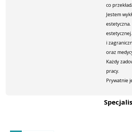
co przekład
Jestem wyk
estetyczna.
estetycznej
i zagranicz
oraz medycy
Każdy zadow
pracy.
Prywatnie j
Specjali