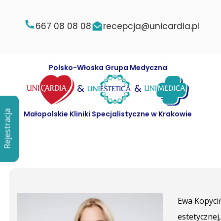
667 08 08 08
recepcja@unicardia.pl
Polsko-Włoska Grupa Medyczna
&
&
Rejestracja
Rejestracja
Małopolskie Kliniki Specjalistyczne w Krakowie
Ewa Kopyciń
estetycznej