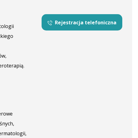
Rejestracja telefoniczna
ologii
ckiego
ów,
roterapią.
serowe
śnych,
ermatologii,