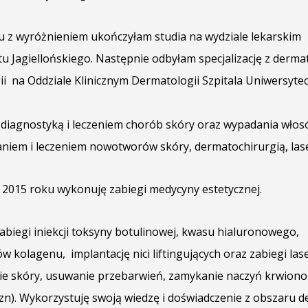
 z wyróżnieniem ukończyłam studia na wydziale lekarskim
u Jagiellońskiego. Następnie odbyłam specjalizację z dermat
ii na Oddziale Klinicznym Dermatologii Szpitala Uniwersyte
.
 diagnostyką i leczeniem chorób skóry oraz wypadania włos
niem i leczeniem nowotworów skóry, dermatochirurgią, lase
2015 roku wykonuję zabiegi medycyny estetycznej.
biegi iniekcji toksyny botulinowej, kwasu hialuronowego,
w kolagenu, implantację nici liftingujących oraz zabiegi la
ie skóry, usuwanie przebarwień, zamykanie naczyń krwiono
izn). Wykorzystuję swoją wiedzę i doświadczenie z obszaru d