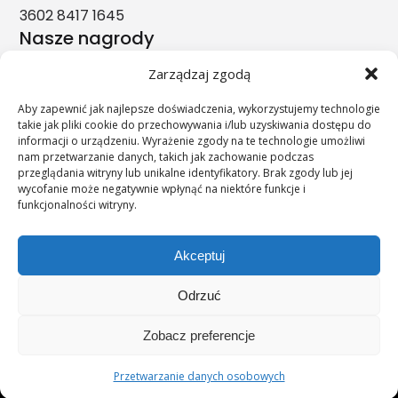
3602 8417 1645
Nasze nagrody
Zarządzaj zgodą
Aby zapewnić jak najlepsze doświadczenia, wykorzystujemy technologie
takie jak pliki cookie do przechowywania i/lub uzyskiwania dostępu do
informacji o urządzeniu. Wyrażenie zgody na te technologie umożliwi
nam przetwarzanie danych, takich jak zachowanie podczas
przeglądania witryny lub unikalne identyfikatory. Brak zgody lub jej
wycofanie może negatywnie wpłynąć na niektóre funkcje i
funkcjonalności witryny.
Akceptuj
Odrzuć
";s:11:"c_on_mobile";s:0:"";
Zobacz preferencje
© 2026 UNIMEDICA.PL
Przetwarzanie danych osobowych
Przetwarzanie danych osobowych