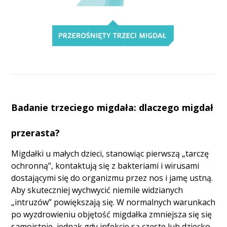
Badanie trzeciego migdała: dlaczego migdał
przerasta?
Migdałki u małych dzieci, stanowiąc pierwszą „tarczę
ochronną”, kontaktują się z bakteriami i wirusami
dostającymi się do organizmu przez nos i jamę ustną.
Aby skuteczniej wychwycić niemile widzianych
„intruzów” powiększają się. W normalnych warunkach
po wyzdrowieniu objętość migdałka zmniejsza się się
samoistnie, jednak gdy infekcje są częste lub dziecko