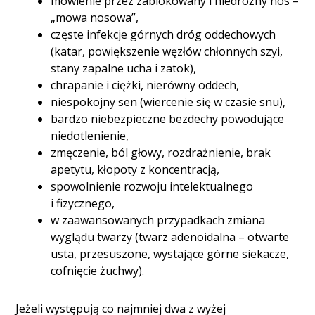
mówienie przez zablokowany i niedrożny nos –
„mowa nosowa”,
częste infekcje górnych dróg oddechowych
(katar, powiększenie węzłów chłonnych szyi,
stany zapalne ucha i zatok),
chrapanie i ciężki, nierówny oddech,
niespokojny sen (wiercenie się w czasie snu),
bardzo niebezpieczne bezdechy powodujące
niedotlenienie,
zmęczenie, ból głowy, rozdrażnienie, brak
apetytu, kłopoty z koncentracją,
spowolnienie rozwoju intelektualnego
i fizycznego,
w zaawansowanych przypadkach zmiana
wyglądu twarzy (twarz adenoidalna – otwarte
usta, przesuszone, wystające górne siekacze,
cofnięcie żuchwy).
Jeżeli występują co najmniej dwa z wyżej