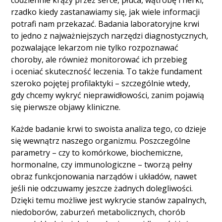
codziennie krąży przez serce, płuca, wątrobę i nerki,
rzadko kiedy zastanawiamy się, jak wiele informacji
potrafi nam przekazać. Badania laboratoryjne krwi
to jedno z najważniejszych narzędzi diagnostycznych,
pozwalające lekarzom nie tylko rozpoznawać
choroby, ale również monitorować ich przebieg
i oceniać skuteczność leczenia. To także fundament
szeroko pojętej profilaktyki – szczególnie wtedy,
gdy chcemy wykryć nieprawidłowości, zanim pojawią
się pierwsze objawy kliniczne.
Każde badanie krwi to swoista analiza tego, co dzieje
się wewnątrz naszego organizmu. Poszczególne
parametry – czy to komórkowe, biochemiczne,
hormonalne, czy immunologiczne – tworzą pełny
obraz funkcjonowania narządów i układów, nawet
jeśli nie odczuwamy jeszcze żadnych dolegliwości.
Dzięki temu możliwe jest wykrycie stanów zapalnych,
niedoborów, zaburzeń metabolicznych, chorób