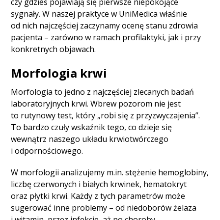
czy gdzieś pojawiają się pierwsze niepokojące
sygnały. W naszej praktyce w UniMedica właśnie
od nich najczęściej zaczynamy ocenę stanu zdrowia
pacjenta – zarówno w ramach profilaktyki, jak i przy
konkretnych objawach.
Morfologia krwi
Morfologia to jedno z najczęściej zlecanych badań
laboratoryjnych krwi. Wbrew pozorom nie jest
to rutynowy test, który „robi się z przyzwyczajenia”.
To bardzo czuły wskaźnik tego, co dzieje się
wewnątrz naszego układu krwiotwórczego
i odpornościowego.
W morfologii analizujemy m.in. stężenie hemoglobiny,
liczbę czerwonych i białych krwinek, hematokryt
oraz płytki krwi. Każdy z tych parametrów może
sugerować inne problemy – od niedoborów żelaza
i witamin, przez infekcje, aż po choroby