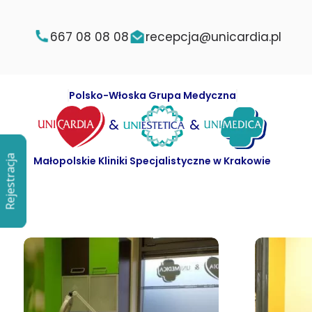
667 08 08 08
recepcja@unicardia.pl
Polsko-Włoska Grupa Medyczna
&
&
Rejestracja
Rejestracja
Małopolskie Kliniki Specjalistyczne w Krakowie