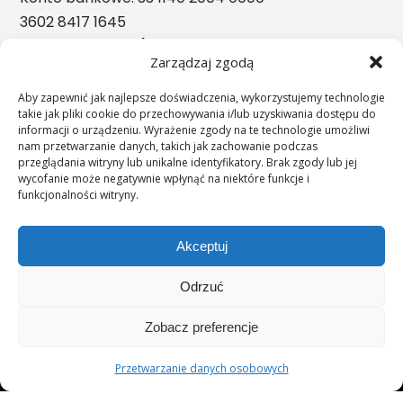
3602 8417 1645
Nasze nagrody
Zarządzaj zgodą
Aby zapewnić jak najlepsze doświadczenia, wykorzystujemy technologie
takie jak pliki cookie do przechowywania i/lub uzyskiwania dostępu do
informacji o urządzeniu. Wyrażenie zgody na te technologie umożliwi
nam przetwarzanie danych, takich jak zachowanie podczas
przeglądania witryny lub unikalne identyfikatory. Brak zgody lub jej
wycofanie może negatywnie wpłynąć na niektóre funkcje i
funkcjonalności witryny.
Akceptuj
Odrzuć
";s:11:"c_on_mobile";s:0:"";
Zobacz preferencje
Przetwarzanie danych osobowych
© 2026 UNIMEDICA.PL
Przetwarzanie danych osobowych